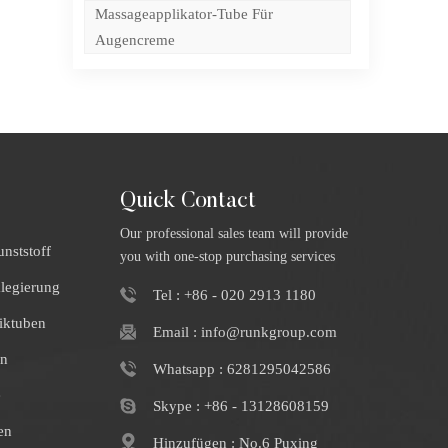
Massageapplikator-Tube Für
Augencreme
Quick Contact
Our professional sales team will provide
nststoff
you with one-stop purchasing services
klegierung
Tel : +86 - 020 2913 1180
iktuben
Email : info@runkgroup.com
en
Whatsapp : 6281295042586
e
Skype : +86 - 13128608159
en
Hinzufügen : No.6 Puxing