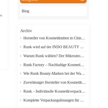
한국의
Blog
ภาษาไทย
ps
العربية
Archiv
Indonesian
Hersteller von Kosmetiktuben in China: Guangzhou Runk Packaging
Runk wird auf der INDO BEAUTY EXPO 2026 in Indonesien ausstellen.
Warum Runk wählen? Der Mikrostrom-Elektrovibrationsmassageapplikator für Augencreme in Tuben verkauft sich gut.
Runk Factory – Nachhaltige Kosmetikverpackungstuben für eine grünere Schönheitsindustrie
Wie Runk Beauty-Marken bei der Wahl der richtigen Verpackung unterstützt
Zuverlässiger Hersteller von Kosmetikverpackungen mit umfassendem Anpassungsservice
Runk – Individuelle Kosmetikverpackungen aus Kunststoff für Hautpflegemarken
Komplette Verpackungslösungen für Hautpflege-, Haarpflege- und Schönheitsprodukte
t