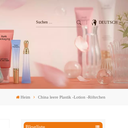
DEUTSCH
English
Français
Deutsch
Italiano
Heim
China leere Plastik -Lotion -Röhrchen
Pусский
Español
Blogliste