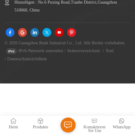
Hinzufügen : No.6 Puxing Road,Tianhe District,Guangzhou
510660, China
© 2026 Guangzhou Runk Industrial Co., Ltd. Alle Rechte vorbehalten.
Seitenverzeichnis
Xml
IPv6-Netzwerk unterstützt
/
/
Datenschutzrichtlinie
/
Heim
Produkte
Kontaktieren
WhatsApp
Sie Uns