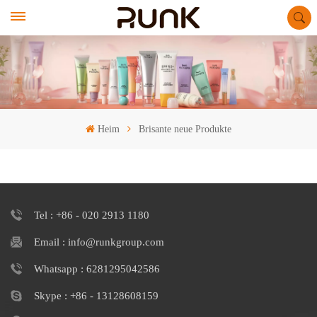
Heim
Brisante neue Produkte
Tel : +86 - 020 2913 1180
Email : info@runkgroup.com
Whatsapp : 6281295042586
Skype : +86 - 13128608159