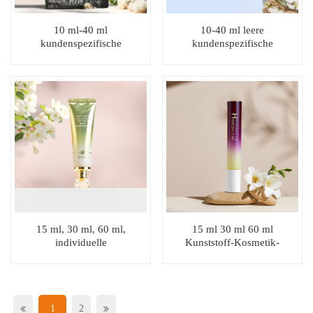
10 ml-40 ml
10-40 ml leere
kundenspezifische
kundenspezifische
kosmetische Quetschtuben-
Kosmetikcremetube
Augencreme-
Augencremetube
Tubenverpackung
15 ml, 30 ml, 60 ml,
15 ml 30 ml 60 ml
individuelle
Kunststoff-Kosmetik-
Kosmetiktubenverpackung,
Rundröhrenverpackung
Squeeze-Augencremetube
Augencremetube
1
2