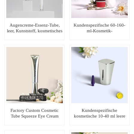
Augencreme-Essenz-Tube,
Kundenspezifische 60-160-
leer, Kunststoff, kosmetisches
ml-Kosmetik-
Haarserum, Massagecreme-
Quetschtubenverpackung
Tube mit 3 Rollerball-
Augencremetube
Applikator
Factory Custom Cosmetic
Kundenspezifische
Tube Squeeze Eye Cream
kosmetische 10-40 ml leere
Tube mit Düsenkopf
Cremetube Augencremetube
mit langer Düse