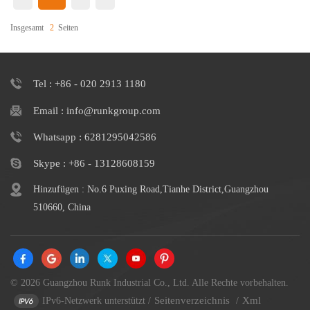
Insgesamt
2
Seiten
Tel : +86 - 020 2913 1180
Email : info@runkgroup.com
Whatsapp : 6281295042586
Skype : +86 - 13128608159
Hinzufügen : No.6 Puxing Road,Tianhe District,Guangzhou
510660, China
© 2026 Guangzhou Runk Industrial Co., Ltd. Alle Rechte vorbehalten.
Seitenverzeichnis
Xml
IPv6-Netzwerk unterstützt
/
/