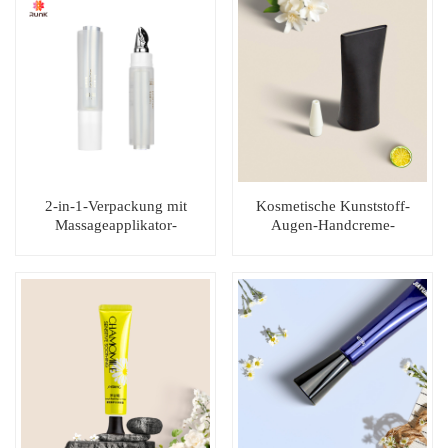
2-in-1-Verpackung mit
Kosmetische Kunststoff-
Massageapplikator-
Augen-Handcreme-
Augencremetube aus
Verpackung mit einzigartigem
legiertem Metall
Schraubverschluss mit langer
Düse