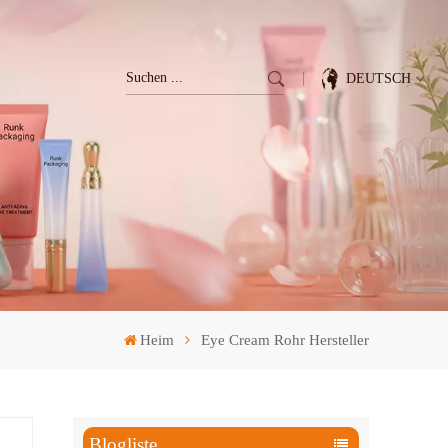
DEUTSCH
English
Français
Deutsch
Italiano
Heim
Eye Cream Rohr Hersteller
Pусский
Español
Blogliste