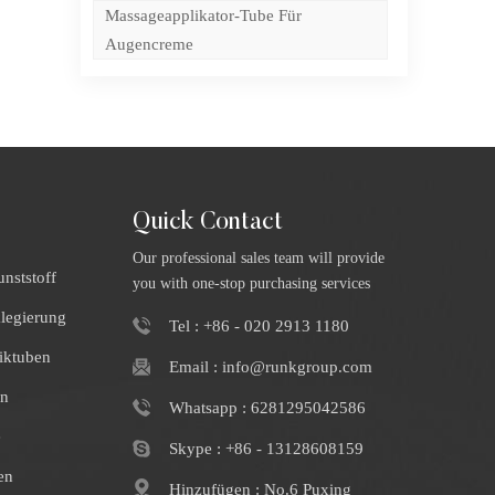
die
en
Massageapplikator-Tube Für
Augencreme
ng
er
en
nne
Quick Contact
Our professional sales team will provide
nststoff
you with one-stop purchasing services
klegierung
Tel : +86 - 020 2913 1180
iktuben
Email : info@runkgroup.com
en
Whatsapp : 6281295042586
e
Skype : +86 - 13128608159
en
Hinzufügen : No.6 Puxing