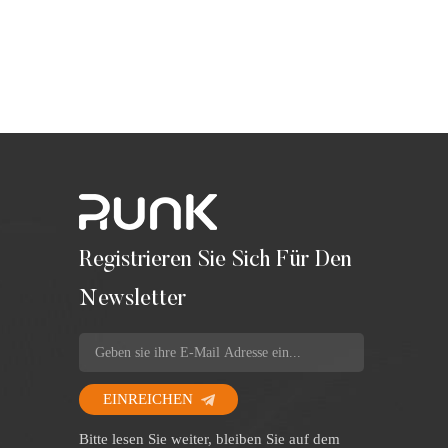
Stempel
Akzente
Röhre. E
Sie es e
Stempel
hervors
funktion
– sie p
auswähl
Materia
weitere
Kunden a
Herstell
nächste
des Wort
Registrieren Sie Sich Für Den
Newsletter
EINREICHEN
Bitte lesen Sie weiter, bleiben Sie auf dem