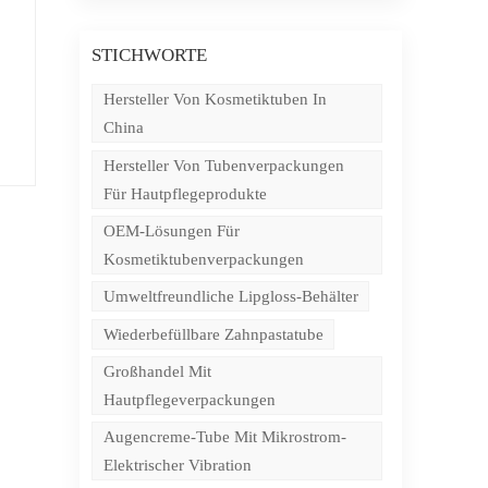
ter
STICHWORTE
Hersteller Von Kosmetiktuben In
China
Hersteller Von Tubenverpackungen
t
Für Hautpflegeprodukte
OEM-Lösungen Für
Kosmetiktubenverpackungen
-
Umweltfreundliche Lipgloss-Behälter
te
en
Wiederbefüllbare Zahnpastatube
Großhandel Mit
t
Hautpflegeverpackungen
n
e:
Augencreme-Tube Mit Mikrostrom-
uck
:
Elektrischer Vibration