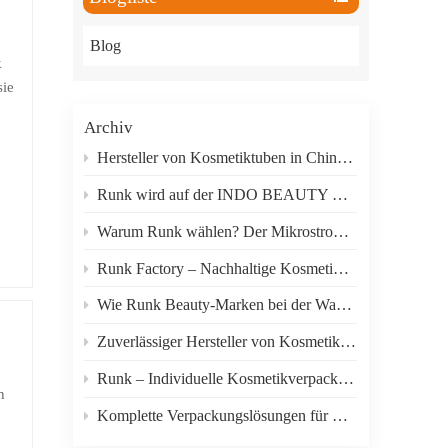
한국의
Blog
ภาษาไทย
k
sie
العربية
Archiv
Indonesian
Hersteller von Kosmetiktuben in China: Guangzhou Runk Packaging
zu
Runk wird auf der INDO BEAUTY EXPO 2026 in Indonesien ausstellen.
ign
Warum Runk wählen? Der Mikrostrom-Elektrovibrationsmassageapplikator für Augencreme in Tuben verkauft sich gut.
en
Runk Factory – Nachhaltige Kosmetikverpackungstuben für eine grünere Schönheitsindustrie
Wie Runk Beauty-Marken bei der Wahl der richtigen Verpackung unterstützt
Zuverlässiger Hersteller von Kosmetikverpackungen mit umfassendem Anpassungsservice
en
Runk – Individuelle Kosmetikverpackungen aus Kunststoff für Hautpflegemarken
n
Komplette Verpackungslösungen für Hautpflege-, Haarpflege- und Schönheitsprodukte