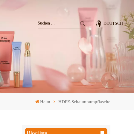
DEUTSCH
English
Français
Deutsch
Italiano
Heim
HDPE-Schaumpumpflasche
Pусский
Español
Blogliste