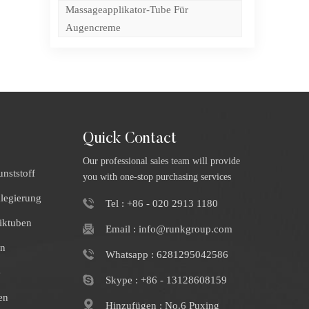
Massageapplikator-Tube Für
Augencreme
Quick Contact
Our professional sales team will provide
nststoff
you with one-stop purchasing services
klegierung
Tel : +86 - 020 2913 1180
iktuben
Email : info@runkgroup.com
en
Whatsapp : 6281295042586
e
Skype : +86 - 13128608159
en
Hinzufügen : No.6 Puxing