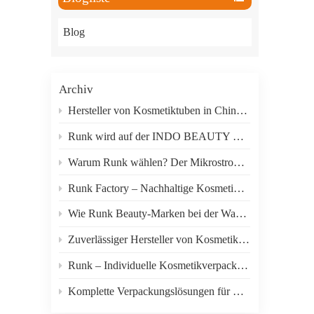
한국의
Blog
ภาษาไทย
العربية
Archiv
Indonesian
Hersteller von Kosmetiktuben in China: Guangzhou Runk Packaging
Runk wird auf der INDO BEAUTY EXPO 2026 in Indonesien ausstellen.
Warum Runk wählen? Der Mikrostrom-Elektrovibrationsmassageapplikator für Augencreme in Tuben verkauft sich gut.
Runk Factory – Nachhaltige Kosmetikverpackungstuben für eine grünere Schönheitsindustrie
Wie Runk Beauty-Marken bei der Wahl der richtigen Verpackung unterstützt
Zuverlässiger Hersteller von Kosmetikverpackungen mit umfassendem Anpassungsservice
Runk – Individuelle Kosmetikverpackungen aus Kunststoff für Hautpflegemarken
Komplette Verpackungslösungen für Hautpflege-, Haarpflege- und Schönheitsprodukte