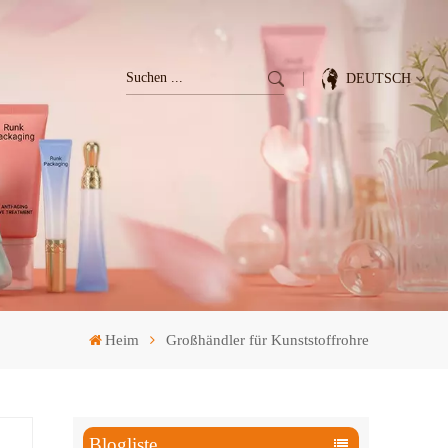
DEUTSCH
English
Français
Deutsch
Italiano
Heim
Großhändler für Kunststoffrohre
Pусский
Español
Blogliste