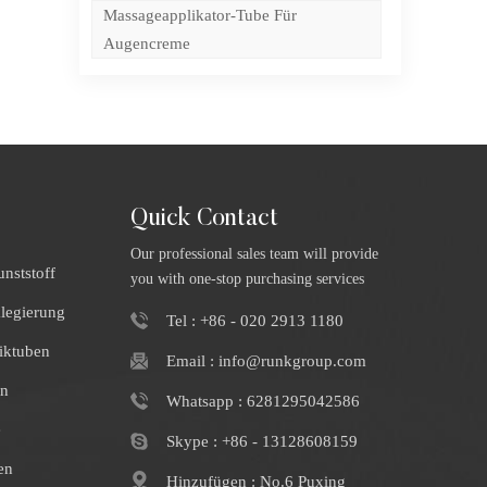
Massageapplikator-Tube Für
Augencreme
Quick Contact
Our professional sales team will provide
nststoff
you with one-stop purchasing services
klegierung
Tel : +86 - 020 2913 1180
iktuben
Email : info@runkgroup.com
en
Whatsapp : 6281295042586
e
Skype : +86 - 13128608159
en
Hinzufügen : No.6 Puxing