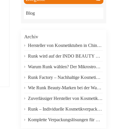
한국의
Blog
ภาษาไทย
العربية
ten
Archiv
as
Indonesian
Hersteller von Kosmetiktuben in China: Guangzhou Runk Packaging
.
Runk wird auf der INDO BEAUTY EXPO 2026 in Indonesien ausstellen.
Warum Runk wählen? Der Mikrostrom-Elektrovibrationsmassageapplikator für Augencreme in Tuben verkauft sich gut.
Runk Factory – Nachhaltige Kosmetikverpackungstuben für eine grünere Schönheitsindustrie
re
t
Wie Runk Beauty-Marken bei der Wahl der richtigen Verpackung unterstützt
Zuverlässiger Hersteller von Kosmetikverpackungen mit umfassendem Anpassungsservice
.
Runk – Individuelle Kosmetikverpackungen aus Kunststoff für Hautpflegemarken
Komplette Verpackungslösungen für Hautpflege-, Haarpflege- und Schönheitsprodukte