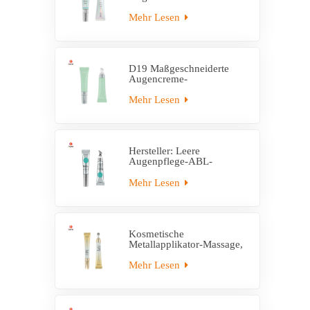
mit Applikator aus
Zinklegierung
Mehr Lesen
D19 Maßgeschneiderte
Augencreme-
Applikatortube aus
Kunststoff
Mehr Lesen
Hersteller: Leere
Augenpflege-ABL-
Röhrenverpackung mit
Massageapplikator
Mehr Lesen
Kosmetische
Metallapplikator-Massage,
leere
Cremetubenverpackung
Mehr Lesen