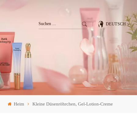
DEUTSCH
English
Français
Deutsch
Italiano
Heim
Kleine Düsenröhrchen, Gel-Lotion-Creme
Pусский
Español