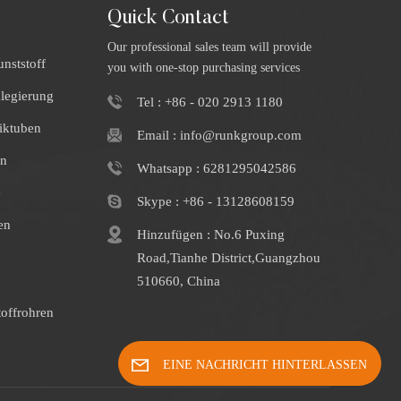
Quick Contact
Our professional sales team will provide
nststoff
you with one-stop purchasing services
klegierung
Tel : +86 - 020 2913 1180
iktuben
Email : info@runkgroup.com
en
Whatsapp : 6281295042586
e
Skype : +86 - 13128608159
en
Hinzufügen : No.6 Puxing
Road,Tianhe District,Guangzhou
510660, China
offrohren
EINE NACHRICHT HINTERLASSEN