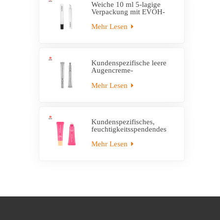
Weiche 10 ml 5-lagige
Verpackung mit EVOH-
Kunststoff-Applikatorrohr
Mehr Lesen
Kundenspezifische leere
Augencreme-
Tubenverpackung mit
elektrischer Applikatortube
Mehr Lesen
Kundenspezifisches,
feuchtigkeitsspendendes
Lippenbalsam-Plastik-
leeres Quetschrohr mit
Mehr Lesen
Applikator