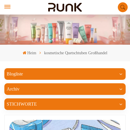
Heim
kosmetische Quetschtuben Großhandel
Blogliste
Archiv
STICHWORTE