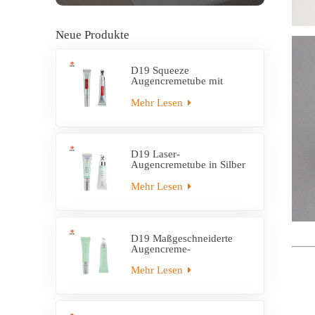
Neue Produkte
D19 Squeeze
Augencremetube mit
Applikator aus
Zinklegierung
Mehr Lesen
D19 Laser-
Augencremetube in Silber
mit Applikator aus
Zinklegierung
Mehr Lesen
D19 Maßgeschneiderte
Augencreme-
Applikatortube aus
Kunststoff
Mehr Lesen