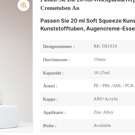
Cremetuben An
Passen Sie 20 ml Soft Squeeze Kun
Kunststofftuben, Augencreme-Esse
RK-TB1919
Designnummer :
19mm
Durchmesser :
10-25ml
Kapazität :
PE / PBL /ABL / PCR 
Ärmel :
ABS+Acrylic
Kappe :
Zinc Alloy
Applikator :
Available
Probe :