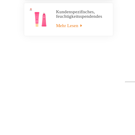
Kundenspezifisches,
feuchtigkeitsspendendes
Lippenbalsam-Plastik-
leeres Quetschrohr mit
Mehr Lesen
Applikator