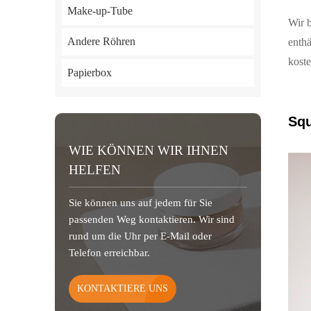
Make-up-Tube
Wir b
Andere Röhren
enthä
kost
Papierbox
Squ
WIE KÖNNEN WIR IHNEN
HELFEN
Sie können uns auf jedem für Sie
passenden Weg kontaktieren. Wir sind
rund um die Uhr per E-Mail oder
Telefon erreichbar.
KONTAKTIERE UNS