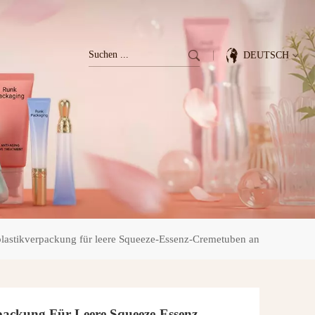
DEUTSCH
English
Français
Deutsch
Italiano
plastikverpackung für leere Squeeze-Essenz-Cremetuben an
Pусский
Español
packung Für Leere Squeeze-Essenz-