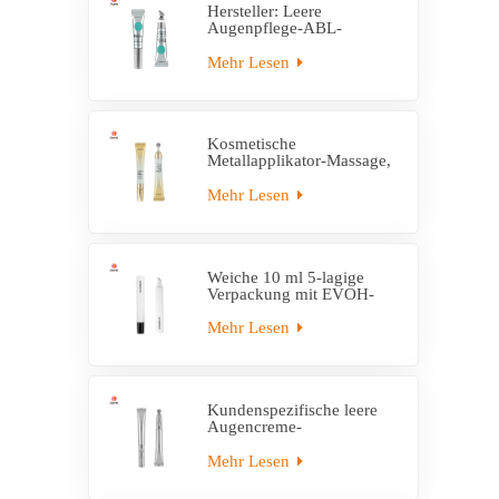
Hersteller: Leere
Augenpflege-ABL-
Röhrenverpackung mit
Massageapplikator
Mehr Lesen
Kosmetische
Metallapplikator-Massage,
leere
Cremetubenverpackung
Mehr Lesen
Weiche 10 ml 5-lagige
Verpackung mit EVOH-
Kunststoff-Applikatorrohr
Mehr Lesen
Kundenspezifische leere
Augencreme-
Tubenverpackung mit
elektrischer Applikatortube
Mehr Lesen