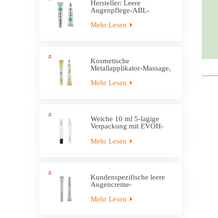
Hersteller: Leere
Augenpflege-ABL-
Röhrenverpackung mit
Massageapplikator
Mehr Lesen
Kosmetische
Metallapplikator-Massage,
leere
Cremetubenverpackung
Mehr Lesen
Weiche 10 ml 5-lagige
Verpackung mit EVOH-
Kunststoff-Applikatorrohr
Mehr Lesen
Kundenspezifische leere
Augencreme-
Tubenverpackung mit
elektrischer Applikatortube
Mehr Lesen