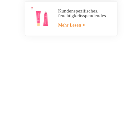
Kundenspezifisches,
feuchtigkeitsspendendes
Lippenbalsam-Plastik-
leeres Quetschrohr mit
Mehr Lesen
Applikator