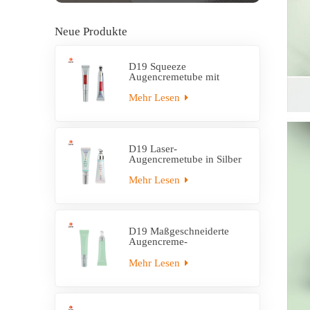
Neue Produkte
D19 Squeeze
Augencremetube mit
Applikator aus
Zinklegierung
Mehr Lesen
D19 Laser-
Augencremetube in Silber
mit Applikator aus
Zinklegierung
Mehr Lesen
D19 Maßgeschneiderte
Augencreme-
Applikatortube aus
Kunststoff
Mehr Lesen