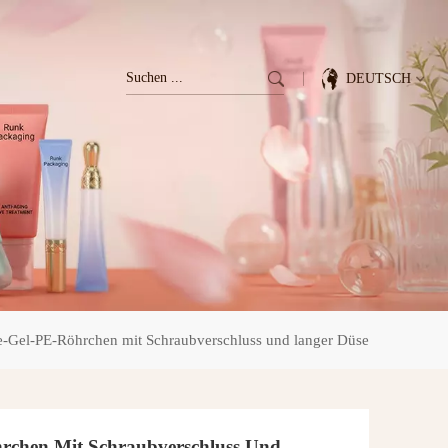
DEUTSCH
English
Français
Deutsch
Italiano
e-Gel-PE-Röhrchen mit Schraubverschluss und langer Düse
Pусский
Español
hrchen Mit Schraubverschluss Und