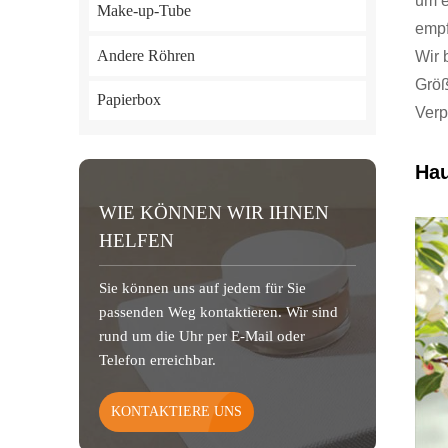
um e
Make-up-Tube
empf
Andere Röhren
Wir 
Größ
Papierbox
Verp
Hau
WIE KÖNNEN WIR IHNEN
HELFEN
Sie können uns auf jedem für Sie
passenden Weg kontaktieren. Wir sind
rund um die Uhr per E-Mail oder
Telefon erreichbar.
KONTAKTIERE UNS