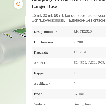
Langer Düse
15 ml, 30 ml, 60 ml, kundenspezifische Kos
Schraubverschluss, Hautpflege-Gesichtscr
RK-TB2526
Designnummer :
25mm
Durchmesser :
15-60ml
Kapazität :
PE / PBL /ABL / PCR 
Ärmel :
PP
Kappe :
/
Applikator :
Available
Probe :
Guangzhou
Seehafen :