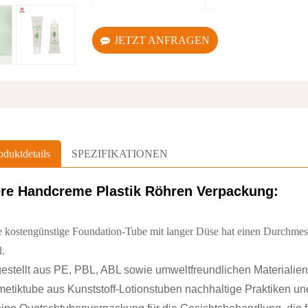
JETZT ANFRAGEN
oduktdetails
SPEZIFIKATIONEN
ere Handcreme
Plastik
Röhren
Verpackung:
e kostengünstige Foundation-Tube mit langer Düse hat einen Durchme
l.
estellt aus PE, PBL, ABL sowie umweltfreundlichen Materialien
etiktube aus Kunststoff-Lotionstuben nachhaltige Praktiken und 