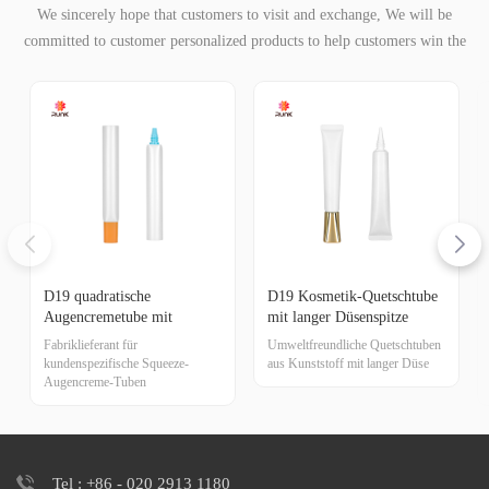
We sincerely hope that customers to visit and exchange, We will be
committed to customer personalized products to help customers win the
market and achieve a win-win situation.
D19 quadratische
D19 Kosmetik-Quetschtube
Augencremetube mit
mit langer Düsenspitze
quadratischem
Fabriklieferant für
Umweltfreundliche Quetschtuben
Schraubverschluss
kundenspezifische Squeeze-
aus Kunststoff mit langer Düse
Augencreme-Tuben
Tel : +86 - 020 2913 1180