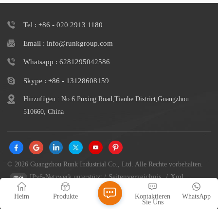
Tel : +86 - 020 2913 1180
Email : info@runkgroup.com
Whatsapp : 6281295042586
Skype : +86 - 13128608159
Hinzufügen : No.6 Puxing Road,Tianhe District,Guangzhou
510660, China
© 2026 Guangzhou Runk Industrial Co., Ltd. Alle Rechte vorbehalten.
Seitenverzeichnis
Xml
IPv6-Netzwerk unterstützt
/
/
Datenschutzrichtlinie
/
Heim
Produkte
Kontaktieren
WhatsApp
Sie Uns