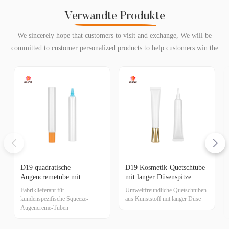
Verwandte Produkte
We sincerely hope that customers to visit and exchange, We will be
committed to customer personalized products to help customers win the
market and achieve a win-win situation.
D19 quadratische
D19 Kosmetik-Quetschtube
Augencremetube mit
mit langer Düsenspitze
quadratischem
Fabriklieferant für
Umweltfreundliche Quetschtuben
Schraubverschluss
kundenspezifische Squeeze-
aus Kunststoff mit langer Düse
Augencreme-Tuben