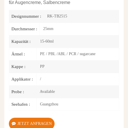
für Augencreme, Salbencreme
RK-TB2515
Designnummer :
25mm
Durchmesser :
15-60ml
Kapazität :
PE / PBL /ABL / PCR / sugarcane
Ärmel :
PP
Kappe :
/
Applikator :
Available
Probe :
Guangzhou
Seehafen :
JETZT ANFRAGEN